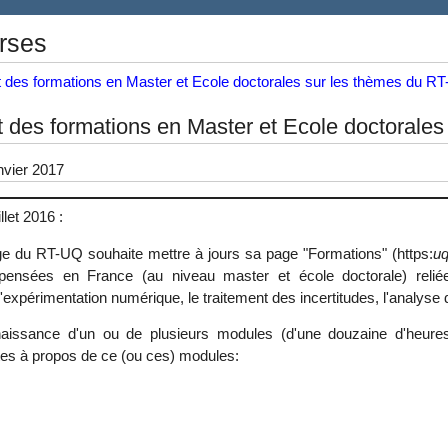
rses
des formations en Master et Ecole doctorales sur les thèmes du R
des formations en Master et Ecole doctorales
nvier 2017
llet 2016 :
ge du RT-UQ souhaite mettre à jours sa page "Formations" (https:
uq
pensées en France (au niveau master et école doctorale) relié
'expérimentation numérique, le traitement des incertitudes, l'analyse de
issance d'un ou de plusieurs modules (d'une douzaine d'heures 
tes à propos de ce (ou ces) modules: