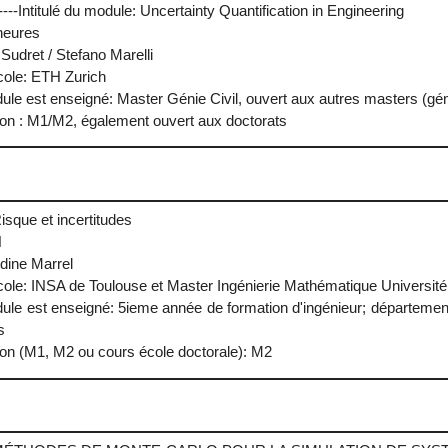
--------Intitulé du module: Uncertainty Quantification in Engineering
heures
Sudret / Stefano Marelli
Ecole: ETH Zurich
ule est enseigné: Master Génie Civil, ouvert aux autres masters (gé
ion : M1/M2, également ouvert aux doctorats
Risque et incertitudes
H
dine Marrel
/Ecole: INSA de Toulouse et Master Ingénierie Mathématique Université
ule est enseigné: 5ieme année de formation d'ingénieur; départemen
s
ion (M1, M2 ou cours école doctorale): M2