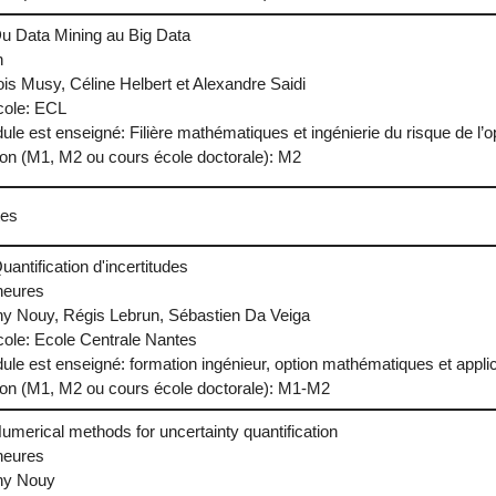
 Du Data Mining au Big Data
h
is Musy, Céline Helbert et Alexandre Saidi
Ecole: ECL
le est enseigné: Filière mathématiques et ingénierie du risque de l’
ion (M1, M2 ou cours école doctorale): M2
tes
uantification d'incertitudes
heures
ny Nouy, Régis Lebrun, Sébastien Da Veiga
Ecole: Ecole Centrale Nantes
ule est enseigné: formation ingénieur, option mathématiques et appli
ion (M1, M2 ou cours école doctorale): M1-M2
Numerical methods for uncertainty quantification
heures
ny Nouy