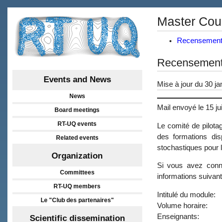
Master Cou
Recensement 
Recensement 
Events and News
Mise à jour du 30 ja
News
Mail envoyé le 15 jui
Board meetings
RT-UQ events
Le comité de pilota
des formations dis
Related events
stochastiques pour l
Organization
Si vous avez conna
Committees
informations suivan
RT-UQ members
Intitulé du module:
Le "Club des partenaires"
Volume horaire:
Enseignants:
Scientific dissemination