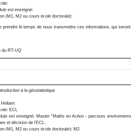
cole:
ule est enseigné:
ion (M1, M2 ou cours école doctorale):
 prendre le temps de nous transmettre ces informations, qui seront
ge du RT-UQ
ntroduction à la géostatistique
 Helbert
Ecole: ECL
ule est enseigné: Master "Maths en Action - parcours environnement
es et décision de l’ECL.
ion (M1, M2 ou cours école doctorale): M2