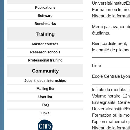
Université/Institut/E
Publications
Formation où le mod
Software
Niveau de la format
Benchmarks
Merci par avance de
étudiants.
Training
Bien cordialement,
Master courses
le comité de pilota
Research schools
Professional training
Liste
Community
Ecole Centrale Lyon
Jobs, theses, internships
Mailing list
Intitulé du module: I
Volume horaire: 12h
User list
Enseignants: Céline
FAQ
Université/Institut/
Links
Formation où le mod
l’option mathématiqu
Niveau de la format