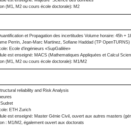
ule est enseigné: Majeure "Science des données"
ion (M1, M2 ou cours école doctorale): M2
 Quantification et Propagation des incertitudes Volume horaire: 45h
aume Perrin, Jean-Marc Martinez, Sofiane Haddad (TP OpenTURNS)
Ecole: Ecole d’ingénieurs «SupGalilée»
ule est enseigné: MACS (Mathematiques Appliquées et Calcul Scient
ion (M1, M2 ou cours école doctorale): M1/M2
tructural reliability and Risk Analysis
heures
 Sudret
Ecole: ETH Zurich
ule est enseigné: Master Génie Civil, ouvert aux autres masters (gé
ion : M1/M2, également ouvert aux doctorats