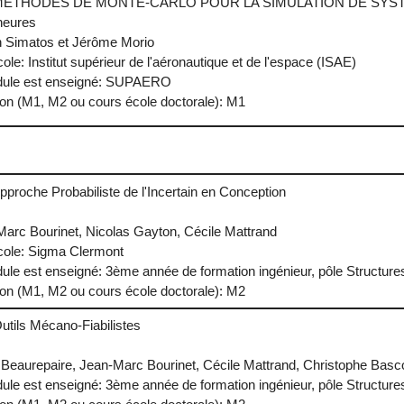
ule: MÉTHODES DE MONTE-CARLO POUR LA SIMULATION DE S
heures
n Simatos et Jérôme Morio
cole: Institut supérieur de l'aéronautique et de l'espace (ISAE)
dule est enseigné: SUPAERO
ion (M1, M2 ou cours école doctorale): M1
Approche Probabiliste de l'Incertain en Conception
arc Bourinet, Nicolas Gayton, Cécile Mattrand
Ecole: Sigma Clermont
ule est enseigné: 3ème année de formation ingénieur, pôle Structure
ion (M1, M2 ou cours école doctorale): M2
Outils Mécano-Fiabilistes
 Beaurepaire, Jean-Marc Bourinet, Cécile Mattrand, Christophe Basc
ule est enseigné: 3ème année de formation ingénieur, pôle Structure