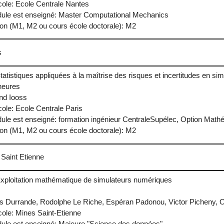
Ecole: Ecole Centrale Nantes
dule est enseigné: Master Computational Mechanics
ion (M1, M2 ou cours école doctorale): M2
s
Statistiques appliquées à la maîtrise des risques et incertitudes en s
heures
nd Iooss
Ecole: Ecole Centrale Paris
ule est enseigné: formation ingénieur CentraleSupélec, Option Mat
ion (M1, M2 ou cours école doctorale): M2
Saint Etienne
 Exploitation mathématique de simulateurs numériques
s Durrande, Rodolphe Le Riche, Espéran Padonou, Victor Picheny, O
Ecole: Mines Saint-Etienne