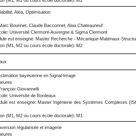
ion (M1, M2 ou cours école doctorale): M2
iabilité, Aléa, Optimisation
Marc Bourinet, Claude Bacconnet, Alaa Chateauneuf
/Ecole: Université Clermont-Auvergne & Sigma Clermont
ule est enseigné: Master Recherche - Mécanique-Matériaux-Structure
ion (M1, M2 ou cours école doctorale): M2
eaux
 Estimation bayésienne en Signal-Image
heures
rançois Giovannelli
Ecole: Université de Bordeaux
dule est enseigné: Master Ingénierie des Systèmes Complexes (ISC)
ion (M1, M2 ou cours école doctorale): M1
Inversion régularisée et imagerie
heures