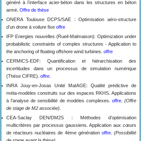
généré à l'interface acier-béton dans les structures en béton
armé.
Offre de thèse
ONERA Toulouse DCPS/SAE : Optimisation aéro-structure
d'un drone à voilure fixe
offre
IFP Energies nouvelles (Rueil-Malmaison): Optimization under
probabilistic constraints of complex structures - Application to
the anchoring of floating offshore wind turbines.
offre
CERMICS-EDF: Quantification et hiérarchisation des
incertitudes dans un processus de simulation numérique
(Thèse CIFRE).
offre
.
INRA Jouy-en-Josas Unité MaIAGE: Qualité prédictive de
méta-modèles construits sur des espaces RKHS. Applications
à l’analyse de sensibilité de modèles complexes.
offre
.
(Offre
de stage de M2 associée)
.
CEA-Saclay DEN/DM2S : Méthodes d’optimisation
multicritères par processus gaussiens. Application aux cœurs
de réacteurs nucléaires de 4ème génération
offre
.
(Possibilité
de stage avant la thèse)
.