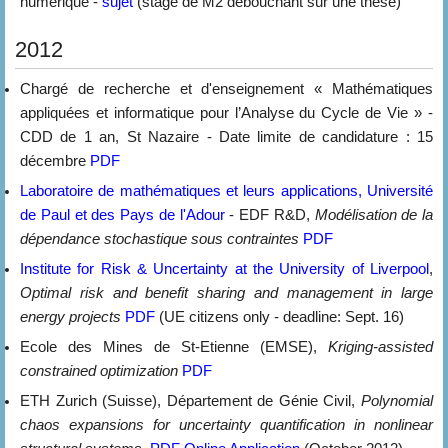
numérique -
sujet
(stage de M2 débouchant sur une thèse)
2012
Chargé de recherche et d'enseignement « Mathématiques
appliquées et informatique pour l’Analyse du Cycle de Vie » -
CDD de 1 an, St Nazaire - Date limite de candidature : 15
décembre
PDF
Laboratoire de mathématiques et leurs applications, Université
de Paul et des Pays de l'Adour
- EDF R&D,
Modélisation de la
dépendance stochastique sous contraintes
PDF
Institute for Risk & Uncertainty at the University of Liverpool
,
Optimal risk and benefit sharing and management in large
energy projects
PDF
(UE citizens only - deadline: Sept. 16)
Ecole des Mines de St-Etienne (EMSE),
Kriging-assisted
constrained optimization
PDF
ETH Zurich (Suisse), Département de Génie Civil,
Polynomial
chaos expansions for uncertainty quantification in nonlinear