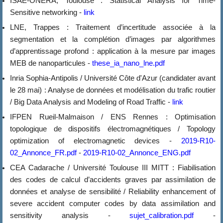
ISAE-ONERA, Toulouse : Statistical Analysis for Time-
Sensitive networking -
link
LNE, Trappes : Traitement d’incertitude associée à la
segmentation et la complétion d’images par algorithmes
d’apprentissage profond : application à la mesure par images
MEB de nanoparticules -
these_ia_nano_lne.pdf
Inria Sophia-Antipolis / Université Côte d'Azur (candidater avant
le 28 mai) : Analyse de données et modélisation du trafic routier
/ Big Data Analysis and Modeling of Road Traffic -
link
IFPEN Rueil-Malmaison / ENS Rennes : Optimisation
topologique de dispositifs électromagnétiques / Topology
optimization of electromagnetic devices -
2019-R10-
02_Annonce_FR.pdf
-
2019-R10-02_Annonce_ENG.pdf
CEA Cadarache / Université Toulouse III MITT : Fiabilisation
des codes de calcul d’accidents graves par assimilation de
données et analyse de sensibilité / Reliability enhancement of
severe accident computer codes by data assimilation and
sensitivity analysis -
sujet_calibration.pdf
-