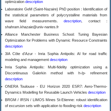
optimization
description
Laboratoire GeM (Saint-Nazaire) PhD position : Identification of
the statistical parameters of polycrystalline materials from
wave field measurements.
description
, contact :
shahram.khazaie@univ-nantes.fr
Alliance Manchester Business School: Tuning Bayesian
Optimization for Problems with Dynamic Resource Constraints
description
3IA Côte d'Azur - Inria Sophia Antipolis: AI for road traffic
modeling and management
description
Inria Sophia Antipolis: Multi-fidelity optimization using a
Discontinuous Galerkin method with h-/p- refinement
description
ONERA Toulouse - EU Horizon 2020 ESR7: Aero-Thermo-
Dynamics Modelling for Reusable Launch Vehicles
description
BRGM / IRSN / LIMOS Mines St-Etienne: robust identification
of excursion sets with application to flooding risk
description