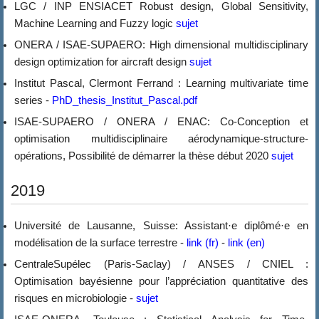
LGC / INP ENSIACET Robust design, Global Sensitivity,
Machine Learning and Fuzzy logic
sujet
ONERA / ISAE-SUPAERO: High dimensional multidisciplinary
design optimization for aircraft design
sujet
Institut Pascal, Clermont Ferrand : Learning multivariate time
series -
PhD_thesis_Institut_Pascal.pdf
ISAE-SUPAERO / ONERA / ENAC: Co-Conception et
optimisation multidisciplinaire aérodynamique-structure-
opérations, Possibilité de démarrer la thèse début 2020
sujet
2019
Université de Lausanne, Suisse: Assistant·e diplômé·e en
modélisation de la surface terrestre -
link (fr)
-
link (en)
CentraleSupélec (Paris-Saclay) / ANSES / CNIEL :
Optimisation bayésienne pour l’appréciation quantitative des
risques en microbiologie -
sujet