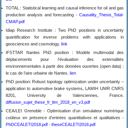
TOTAL : Statistical learning and causal inference for oil and gas
production analysis and forecasting -
Causality_Thesis_Total-
CMAP.pdf
Idiap Research Institute : Two PhD positions in uncertainty
quantification for inverse problems with applications in
geosciences and cosmology.
link
IFSTTAR Nantes PhD position : Modèle multimodal des
déplacements pour l'évaluation des externalités
environnementales à partir des données ouvertes (open data) :
le cas de l’aire urbaine de Nantes.
lien
PhD position: Robust topology optimization under uncertainty –
application to automotive brake systems, LAMIH UMR CNRS
8201, University de Valenciennes, France.
diffusion_sujet_these_fr_ttm_2018_en_v3.pdf
CEA/LEI Grenoble - Optimisation d'un simulateur numérique
coûteux en présence d'entrées quantitatives et qualitatives -
PhDCEALETI2018.pdf
-
theseCEALETI2018.pdf