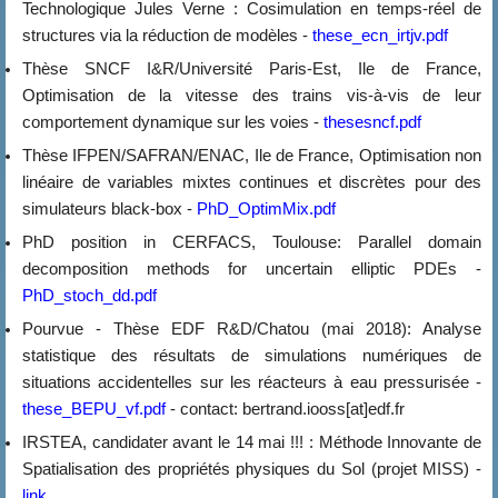
Technologique Jules Verne : Cosimulation en temps-réel de
structures via la réduction de modèles -
these_ecn_irtjv.pdf
Thèse SNCF I&R/Université Paris-Est, Ile de France,
Optimisation de la vitesse des trains vis-à-vis de leur
comportement dynamique sur les voies -
thesesncf.pdf
Thèse IFPEN/SAFRAN/ENAC, Ile de France, Optimisation non
linéaire de variables mixtes continues et discrètes pour des
simulateurs black-box -
PhD_OptimMix.pdf
PhD position in CERFACS, Toulouse: Parallel domain
decomposition methods for uncertain elliptic PDEs -
PhD_stoch_dd.pdf
Pourvue - Thèse EDF R&D/Chatou (mai 2018): Analyse
statistique des résultats de simulations numériques de
situations accidentelles sur les réacteurs à eau pressurisée -
these_BEPU_vf.pdf
- contact: bertrand.iooss[at]edf.fr
IRSTEA, candidater avant le 14 mai !!! : Méthode Innovante de
Spatialisation des propriétés physiques du Sol (projet MISS) -
link